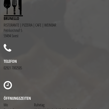
BRUNELLO
RISTORANTE | PIZZERIA | CAFE | WEINBAR
Petrikirchhof 5
59494 Soest
TELEFON
02921 7002505
ÖFFNUNGSZEITEN
Mo
Ruhetag